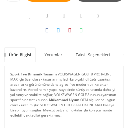
Ürün Bilgisi
Yorumlar
Taksit Seçenekleri
Ön
Sportif ve Dinamik Tasarım
 VOLKSWAGEN GOLF 8 PRO R-LINE 
MAX için özel olarak tasarlanmış led rka bıçaklı difüzör uzantısı, 
aracın arka görünümüne daha agresif ve modern bir karakter 
kazandırır. Aerodinamik yapısı sayesinde sürüş esnasında daha iyi 
yol tutuş ve stabilite sağlar, VOLKSWAGEN GOLF 8 ruhunu yansıtan 
sportif bir estetik sunar. 
Mükemmel Uyum
 OEM ölçülerine uygun 
olarak üretilmiştir. VOLKSWAGEN GOLF 8 PRO R-LINE MAX kasaya 
birebir uyum sağlar. Mevcut bağlantı noktalarıyla kolayca monte 
edilebilir, ek tadilat gerektirmez.