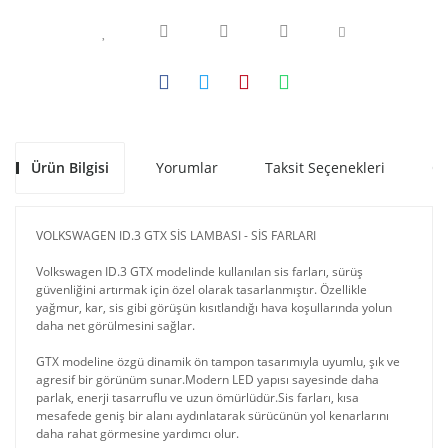
Ürün Bilgisi
Yorumlar
Taksit Seçenekleri
Ön
VOLKSWAGEN ID.3 GTX SİS LAMBASI - SİS FARLARI
Volkswagen ID.3 GTX modelinde kullanılan sis farları, sürüş
güvenliğini artırmak için özel olarak tasarlanmıştır. Özellikle
yağmur, kar, sis gibi görüşün kısıtlandığı hava koşullarında yolun
daha net görülmesini sağlar.
GTX modeline özgü dinamik ön tampon tasarımıyla uyumlu, şık ve
agresif bir görünüm sunar.Modern LED yapısı sayesinde daha
parlak, enerji tasarruflu ve uzun ömürlüdür.Sis farları, kısa
mesafede geniş bir alanı aydınlatarak sürücünün yol kenarlarını
daha rahat görmesine yardımcı olur.