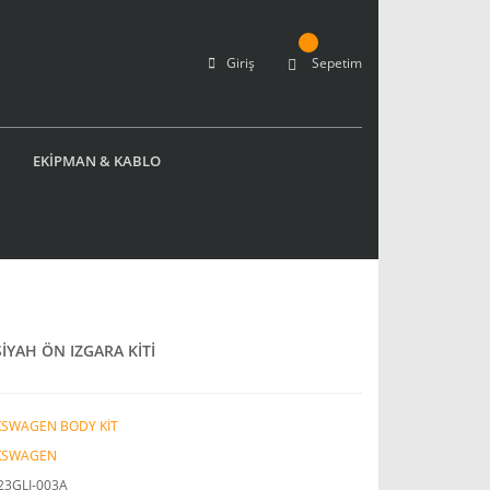
Giriş
Sepetim
EKİPMAN & KABLO
İYAH ÖN IZGARA KİTİ
KSWAGEN BODY KİT
KSWAGEN
23GLI-003A