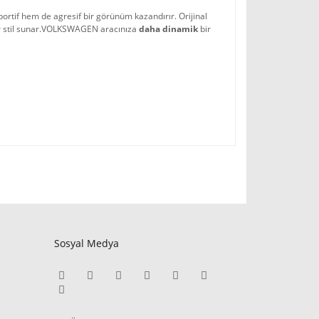
portif hem de agresif bir görünüm kazandırır. Orijinal
ir stil sunar.VOLKSWAGEN a
racınıza 
daha dinamik 
bir 
Sosyal Medya