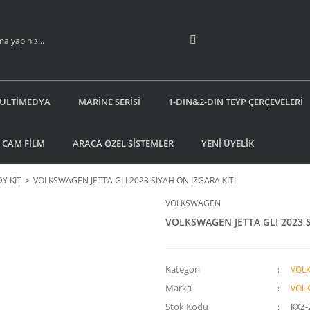
ULTİMEDYA
MARİNE SERİSİ
1-DIN&2-DIN TEYP ÇERÇEVELERİ
 CAM FİLM
ARACA ÖZEL SİSTEMLER
YENİ ÜYELİK
Y KİT
VOLKSWAGEN JETTA GLI 2023 SİYAH ÖN IZGARA KİTİ
VOLKSWAGEN
VOLKSWAGEN JETTA GLI 2023 S
Kategori
VOL
Marka
VOL
Stok Kodu
KXZ-