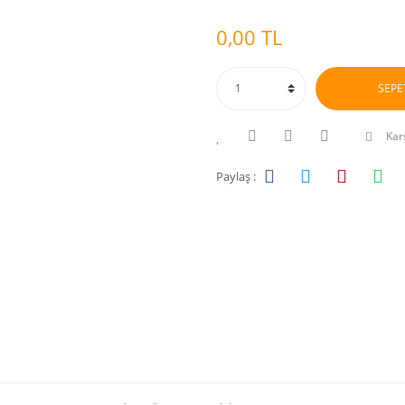
0,00 TL
SEPE
Karş
Paylaş :