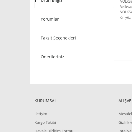
Ürün Bilgisi
VOLKSW
Volkswa
VOLKSW
ön yüz 
Yorumlar
Taksit Seçenekleri
Önerileriniz
KURUMSAL
ALIŞVE
İletişim
Mesafel
Kargo Takibi
Gizlilik
Havale Bildirim Formu
İptal ve