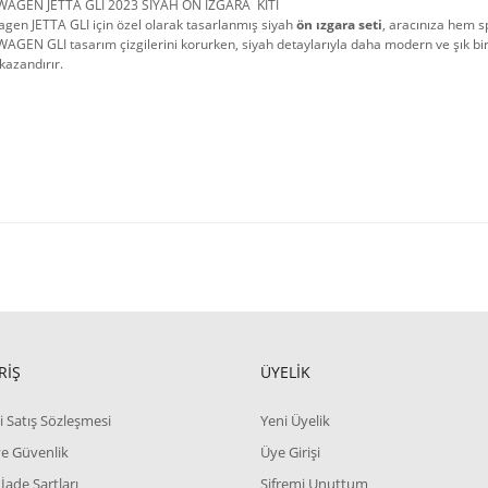
AGEN JETTA GLI 2023 SİYAH ÖN IZGARA KİTİ
gen JETTA GLI için özel olarak tasarlanmış siyah
ön ızgara seti
, aracınıza hem s
AGEN GLI tasarım çizgilerini korurken, siyah detaylarıyla daha modern ve şık b
kazandırır.
RİŞ
ÜYELİK
i Satış Sözleşmesi
Yeni Üyelik
 ve Güvenlik
Üye Girişi
 İade Şartları
Şifremi Unuttum