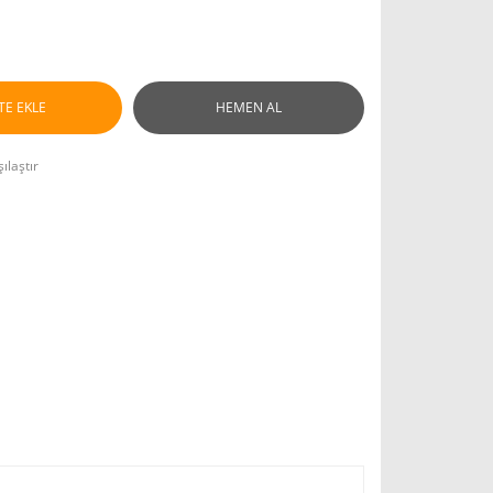
TE EKLE
HEMEN AL
ılaştır