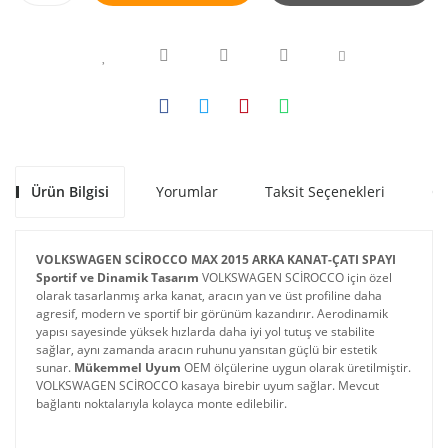
Ürün Bilgisi
Yorumlar
Taksit Seçenekleri
Ön
VOLKSWAGEN SCİROCCO MAX 2015 ARKA KANAT-ÇATI SPAYI
Sportif ve Dinamik Tasarım
 VOLKSWAGEN SCİROCCO için özel 
olarak tasarlanmış arka kanat, aracın yan ve üst profiline daha 
agresif, modern ve sportif bir görünüm kazandırır. Aerodinamik 
yapısı sayesinde yüksek hızlarda daha iyi yol tutuş ve stabilite 
sağlar, aynı zamanda aracın ruhunu yansıtan güçlü bir estetik 
sunar. 
Mükemmel Uyum
 OEM ölçülerine uygun olarak üretilmiştir. 
VOLKSWAGEN SCİROCCO kasaya birebir uyum sağlar. Mevcut 
bağlantı noktalarıyla kolayca monte edilebilir.