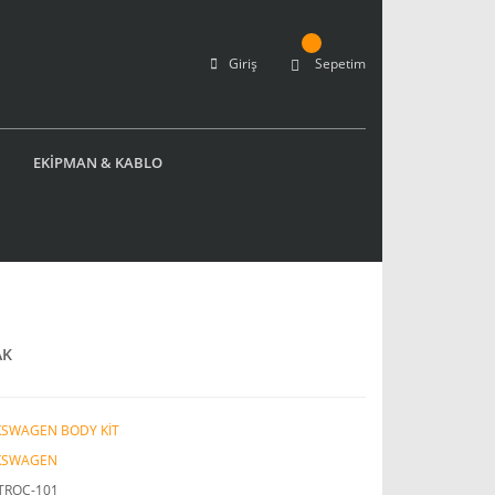
Giriş
Sepetim
EKİPMAN & KABLO
AK
KSWAGEN BODY KİT
KSWAGEN
TROC-101