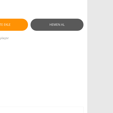
TE EKLE
HEMEN AL
ılaştır