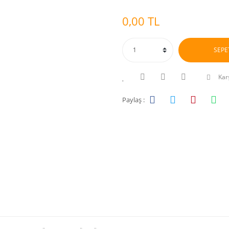
0,00 TL
SEPE
Karş
Paylaş :