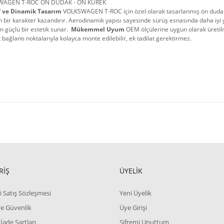
WAGEN T-ROC ÖN DUDAK - ÖN KÜREK
f ve Dinamik Tasarım
 VOLKSWAGEN T-ROC için özel olarak tasarlanmış ön duda
bir karakter kazandırır. Aerodinamik yapısı sayesinde sürüş esnasında daha iyi 
n güçlü bir estetik sunar. 
Mükemmel Uyum
 OEM ölçülerine uygun olarak üreti
bağlantı noktalarıyla kolayca monte edilebilir, ek tadilat gerektirmez.
RİŞ
ÜYELİK
i Satış Sözleşmesi
Yeni Üyelik
 ve Güvenlik
Üye Girişi
 İade Şartları
Şifremi Unuttum