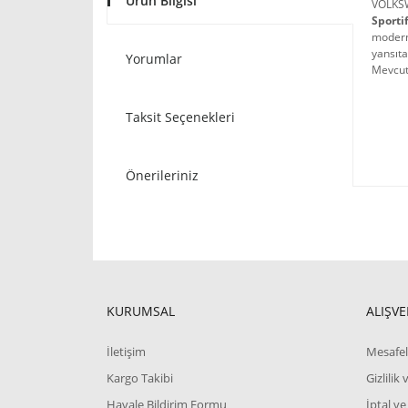
Ürün Bilgisi
VOLKS
Sporti
modern 
yansıta
Yorumlar
Mevcut 
Taksit Seçenekleri
Önerileriniz
KURUMSAL
ALIŞVE
İletişim
Mesafel
Kargo Takibi
Gizlilik
Havale Bildirim Formu
İptal ve