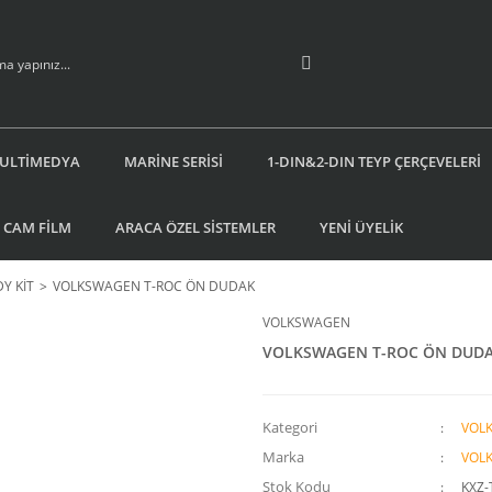
ULTİMEDYA
MARİNE SERİSİ
1-DIN&2-DIN TEYP ÇERÇEVELERİ
 CAM FİLM
ARACA ÖZEL SİSTEMLER
YENİ ÜYELİK
Y KİT
VOLKSWAGEN T-ROC ÖN DUDAK
VOLKSWAGEN
VOLKSWAGEN T-ROC ÖN DUD
Kategori
VOL
Marka
VOL
Stok Kodu
KXZ-